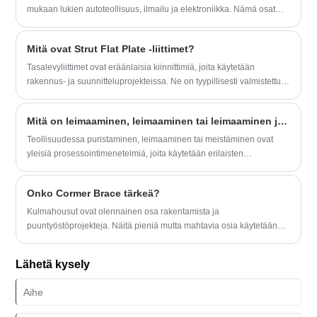
mukaan lukien autoteollisuus, ilmailu ja elektroniikka. Nämä osat
luodaan painevaluprosessilla, jossa sulaa metallia ruiskutetaan
muottionteloon korkeassa paineessa. Näin saadaan tarkka ja
Mitä ovat Strut Flat Plate -liittimet?
laadukas osa, joka on kestävä ja luotettava.
Tasalevyliittimet ovat eräänlaisia ​​kiinnittimiä, joita käytetään
rakennus- ja suunnitteluprojekteissa. Ne on tyypillisesti valmistettu
teräksestä ja ne on suunniteltu yhdistämään kaksi tukikanavan osaa
yhteen 90 asteen kulmassa.
Mitä on leimaaminen, leimaaminen tai leimaaminen ja osat?
Teollisuudessa puristaminen, leimaaminen tai meistäminen ovat
yleisiä prosessointimenetelmiä, joita käytetään erilaisten
komponenttien valmistukseen. Näihin menetelmiin kuuluu
metallilevyjen asettaminen muotteihin ja paineen tai iskujen
Onko Cormer Brace tärkeä?
käyttäminen halutun muodon ja koon muodostamiseksi.
​Kulmahousut ovat olennainen osa rakentamista ja
puuntyöstöprojekteja. Näitä pieniä mutta mahtavia osia käytetään
vahvistamaan rakenteiden kulmia, mikä lisää vakautta ja tukea.
Lähetä kysely