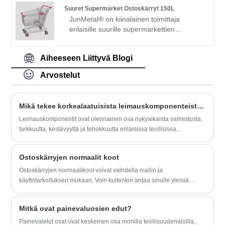
tilauksen.
C1022 keltaisia ​​sinkittyjä lastulevyruuveja
Suuret Supermarket Ostoskärryt 150L
tukkukauppiaille kaikkialla maailmassa.
JunMetal® on kiinalainen toimittaja
Meillä on oma tehdas ja tarjoamme OEM /
erilaisille suurille supermarkettien
ODM-palveluita. Emme vain tue
ostoskärryille 150L. Meillä on täydet
räätälöityjä palveluita, vaan tarjoamme
tuotantolinjat suurille supermarkettien
myös hinnastoja. Tervetuloa tekemään
Aiheeseen Liittyvä Blogi
150L ostoskärryille, alhaisella hinnalla ja
tilauksen.
korkealla laadulla CE EN 71 -sertifioitu.
Arvostelut
Voimme myös tarjota valmiin näytteen
laadun tarkistamiseksi.
Mikä tekee korkealaatuisista leimauskomponenteista oikean valinnan projektillesi?
Leimauskomponentit ovat olennainen osa nykyaikaista valmistusta,
tarkkuutta, kestävyyttä ja tehokkuutta erilaisissa teollisissa
sovelluksissa. Ne valmistetaan painamalla ohutlevy tiettyihin
muotoihin leimausmuuttimien ja korkean kierroksen puristimien
Ostoskärryjen normaalit koot
avulla. Olipa autojen osia, elektronisia koteloita tai
laitekokoonpanoja, leimauskomponentit on suunniteltu vastaamaan
Ostoskärryjen normaalikoot voivat vaihdella mallin ja
tarkkoja ulottuvuustoleransseja säilyttäen samalla rakenteellisen
käyttötarkoituksen mukaan. Voin kuitenkin antaa sinulle yleisiä
eheyden.
ohjeita niiden koosta:
Mitkä ovat painevaluosien edut?
Painevaletut osat ovat keskeinen osa monilla teollisuudenaloilla,