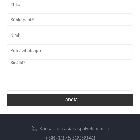
Lähetä
Kansallinen asiakaspalvelupuhelin
+86-13758398943