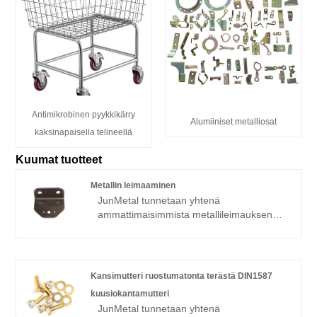
Antimikrobinen pyykkikärry
Alumiiniset metalliosat
kaksinapaisella telineellä
Kuumat tuotteet
Metallin leimaaminen
JunMetal tunnetaan yhtenä
ammattimaisimmista metallileimauksen
valmistajista ja toimittajista Kiinassa,
olemme tarjonneet korkealaatuisia
Kiinassa valmistettuja metallileimauksia
tukkukauppiaille ympäri maailmaa. Meillä
Kansimutteri ruostumatonta terästä DIN1587
on oma tehdas ja tarjoamme OEM / ODM-
kuusiokantamutteri
palveluita. Emme vain tue räätälöityjä
JunMetal tunnetaan yhtenä
palveluita, vaan tarjoamme myös