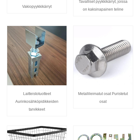
Tavalliset pyykkikärryt, joissa
Vakiopyykkikärryt
on kaksinapainen teline
Laitteistotuotteet
Metallileimatut osat Puristetut
Aurinkosähköpidikkeiden
osat
tarvikkeet