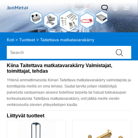
Koti
>
Tuotteet
>
Taitettava matkatavarakärry
Kiina Taitettava matkatavarakärry Valmistajat,
toimittajat, tehdas
Yhtenä ammattimaisista Kiinan Taitettava matkatavarakärry valmistajista ja
toimittajista meillä on oma tehdas. Saatat tarvita joitain räätälöityjä
palveluita vastaamaan alueesi todellisia tarpeita tai haluat tukkukaupan
korkealaatuista Taitettava matkatavarakärry, voit jättää meille viestin
verkkosivulla olevien yhteystietojen kautta.
Liittyvät tuotteet