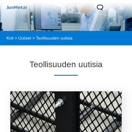
Koti
>
Uutiset
> Teollisuuden uutisia
Teollisuuden uutisia