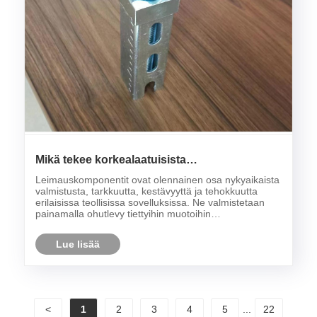
Mikä tekee korkealaatuisista
leimauskomponenteista oikean valinnan
Leimauskomponentit ovat olennainen osa nykyaikaista
projektillesi?
valmistusta, tarkkuutta, kestävyyttä ja tehokkuutta
erilaisissa teollisissa sovelluksissa. Ne valmistetaan
painamalla ohutlevy tiettyihin muotoihin
leimausmuuttimien ja korkean kierroksen puristimien
avulla. Olipa autojen osia, elektronisia koteloi......
Lue lisää
<
1
2
3
4
5
...
22