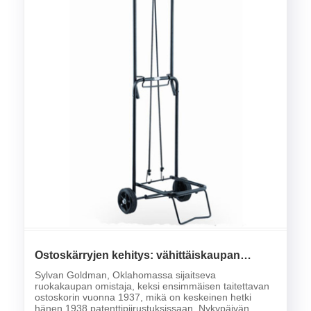
Ostoskärryjen kehitys: vähittäiskaupan
tehokkuus
Sylvan Goldman, Oklahomassa sijaitseva
ruokakaupan omistaja, keksi ensimmäisen taitettavan
ostoskorin vuonna 1937, mikä on keskeinen hetki
hänen 1938 patenttipiirustuksissaan. Nykypäivän