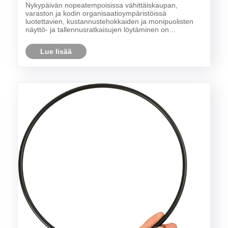
nykyaikaisille vähittäiskaupan ja
Nykypäivän nopeatempoisissa vähittäiskaupan,
varastointiratkaisuille?
varaston ja kodin organisaatioympäristöissä
luotettavien, kustannustehokkaiden ja monipuolisten
näyttö- ja tallennusratkaisujen löytäminen on
tärkeämpää kuin koskaan. Saatavilla olevan laajan
valikoiman joukosta Wire Display -hyllyt ovat noussut
Lue lisää
yritysten......