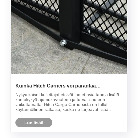
Kuinka Hitch Carriers voi parantaa
nykyaikaisia ​​kuljetusratkaisuja?
Nykyaikaiset kuljettajat etsivät luotettavia tapoja lisätä
kantokykyä ajomukavuuteen ja turvallisuuteen
vaikuttamatta. Hitch Cargo Carriersista on tullut
käytännöllinen ratkaisu, koska ne tarjoavat lisää
säilytystilaa säilyttäen samalla kätevän asennuksen ja
joustavan käytön.
Lue lisää