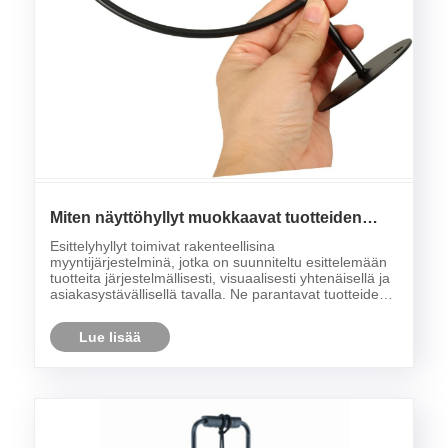
Miten näyttöhyllyt muokkaavat tuotteiden
näkyvyyttä ja myymälätilan optimointia?
Esittelyhyllyt toimivat rakenteellisina
myyntijärjestelminä, jotka on suunniteltu esittelemään
tuotteita järjestelmällisesti, visuaalisesti yhtenäisellä ja
asiakasystävällisellä tavalla. Ne parantavat tuotteiden
saavutettavuutta, tukevat tuotemerkin esittelyä ja
vaikuttavat yleiseen ostokäyttäytymis......
Lue lisää