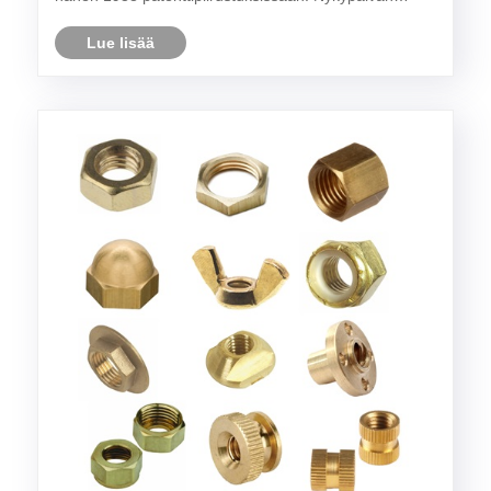
ostoskärryissä yhdistyvät ilmailu- ja avaruustason
metalliseokset ja ergonomiset periaatteet tavalla, jota
Lue lisää
Goldma......