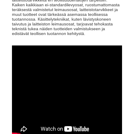
Kaiken kaikkiaan ei-standardilevyosat, ruostumattomasta
teräksestä valmistetut leimausosat, laitteistotarvikkeet ja
muut tuotteet ovat tärkeässä asemassa teollisessa
tuotannossa. Käsittelytekniikat, kuten lävistyskoneen
taivutus ja laitteiston leimausosat, tarjoavat tehokasta
teknistä tukea näiden tuotteiden valmistukseen ja
edistävät teollisen tuotannon kehitystä.