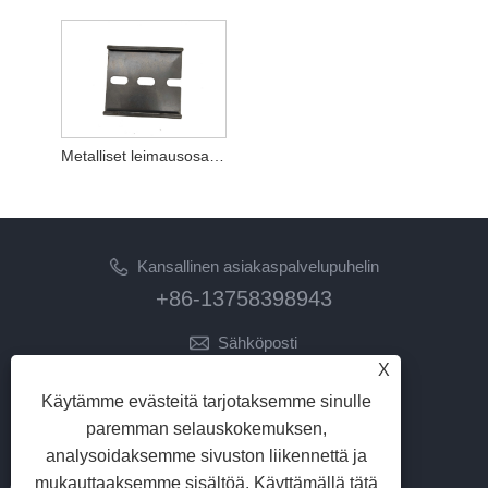
Metalliset leimausosat taipuvat ruostumattomasta teräksestä
Kansallinen asiakaspalvelupuhelin
+86-13758398943
Sähköposti
X
lilyz@junmetal.com
junmetal.hardware.ltd@gmail.com
Käytämme evästeitä tarjotaksemme sinulle
paremman selauskokemuksen,
SEURAA MEITÄ
analysoidaksemme sivuston liikennettä ja
mukauttaaksemme sisältöä. Käyttämällä tätä