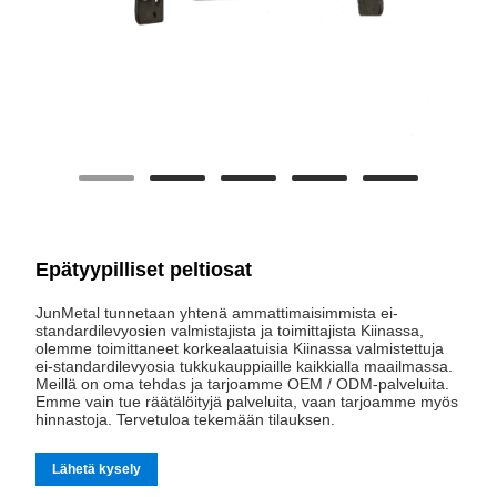
Epätyypilliset peltiosat
JunMetal tunnetaan yhtenä ammattimaisimmista ei-
standardilevyosien valmistajista ja toimittajista Kiinassa,
olemme toimittaneet korkealaatuisia Kiinassa valmistettuja
ei-standardilevyosia tukkukauppiaille kaikkialla maailmassa.
Meillä on oma tehdas ja tarjoamme OEM / ODM-palveluita.
Emme vain tue räätälöityjä palveluita, vaan tarjoamme myös
hinnastoja. Tervetuloa tekemään tilauksen.
Lähetä kysely