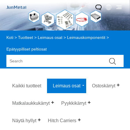
Koti
>
Tuotteet
>
Leimaus osat
>
Leimauskomponentit
>
Epätyypilliset peltiosat
Kaikki tuotteet
Leimaus osat
Ostoskärryt
Matkalaukkukärryt
Pyykkikärryt
Näytä hyllyt
Hitch Carriers