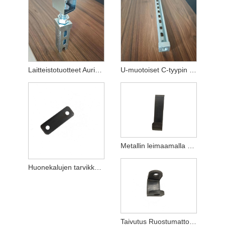
Laitteistotuotteet Aurinkosähköpidikkeiden tarvikkeet
U-muotoiset C-tyypin epätyypilliset räätälöidyt leimausosat
Metallin leimaamalla osien jalostus laitteiston tuotteita
Huonekalujen tarvikkeet metalli leimaamalla osat
Taivutus Ruostumattomasta teräksestä valmistetut leimausosat