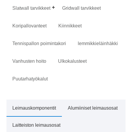
Slatwall tarvikkeet
Gridwall tarvikkeet
Koripallovanteet
Kiinnikkeet
Tennispallon poimintakori
lemmikkieläinhäkki
Vanhusten hoito
Ulkokalusteet
Puutarhatyökalut
Leimauskomponentit
Alumiiniset leimausosat
Laitteiston leimausosat