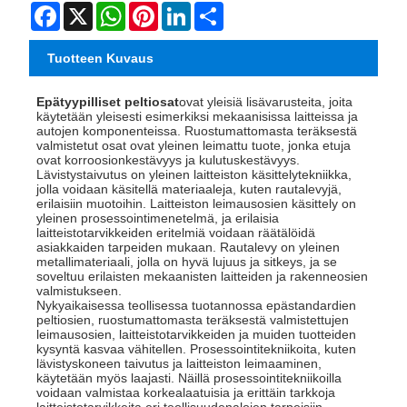
Facebook
X
WhatsApp
Pinterest
LinkedIn
Share
Tuotteen Kuvaus
Epätyypilliset peltiosat
ovat yleisiä lisävarusteita, joita
käytetään yleisesti esimerkiksi mekaanisissa laitteissa ja
autojen komponenteissa. Ruostumattomasta teräksestä
valmistetut osat ovat yleinen leimattu tuote, jonka etuja
ovat korroosionkestävyys ja kulutuskestävyys.
Lävistystaivutus on yleinen laitteiston käsittelytekniikka,
jolla voidaan käsitellä materiaaleja, kuten rautalevyjä,
erilaisiin muotoihin. Laitteiston leimausosien käsittely on
yleinen prosessointimenetelmä, ja erilaisia ​​​​
laitteistotarvikkeiden eritelmiä voidaan räätälöidä
asiakkaiden tarpeiden mukaan. Rautalevy on yleinen
metallimateriaali, jolla on hyvä lujuus ja sitkeys, ja se
soveltuu erilaisten mekaanisten laitteiden ja rakenneosien
valmistukseen.
Nykyaikaisessa teollisessa tuotannossa epästandardien
peltiosien, ruostumattomasta teräksestä valmistettujen
leimausosien, laitteistotarvikkeiden ja muiden tuotteiden
kysyntä kasvaa vähitellen. Prosessointitekniikoita, kuten
lävistyskoneen taivutus ja laitteiston leimaaminen,
käytetään myös laajasti. Näillä prosessointitekniikoilla
voidaan valmistaa korkealaatuisia ja erittäin tarkkoja
laitteistotarvikkeita eri teollisuudenalojen tarpeisiin.