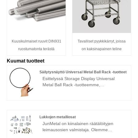
Kuusikulmaiset ruuvit DIN931
Tavalliset pyykkikärryt, joissa
ruostumatonta terästä
on kaksinapainen teline
Kuumat tuotteet
Säilytysnäyttö Universal Metal Ball Rack -tuotteet
Esittelyssä Storage Display Universal
Metal Ball Rack -tuotteemme,
monipuolinen ja kestävä ratkaisu
urheilupallojesi järjestämiseen. Tämä
teline on suunniteltu yleistä
yhteensopivuutta ajatellen, joten se sopii
useille palloille, mukaan lukien
Lukkojen metalliosat
koripalloille, jalkapalloille ja lentopalloille.
JunMetal on kiinalainen räätälöityjen
Korkealaatuisesta metallista valmistetut
leimausosien valmistaja. Olemme
Storage Display Universal Metal Ball Rack
erikoistuneet OEM-teräs- ja