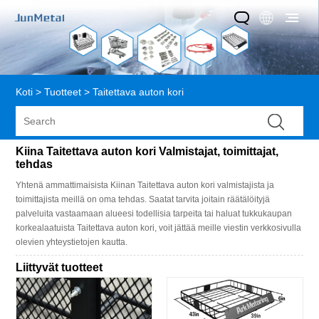
Koti
>
Tuotteet
>
Taitettava auton kori
Kiina Taitettava auton kori Valmistajat, toimittajat,
tehdas
Yhtenä ammattimaisista Kiinan Taitettava auton kori valmistajista ja
toimittajista meillä on oma tehdas. Saatat tarvita joitain räätälöityjä
palveluita vastaamaan alueesi todellisia tarpeita tai haluat tukkukaupan
korkealaatuista Taitettava auton kori, voit jättää meille viestin verkkosivulla
olevien yhteystietojen kautta.
Liittyvät tuotteet