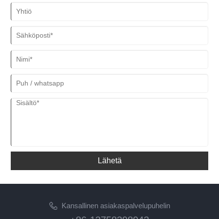
Lähetä
Kansallinen asiakaspalvelupuhelin