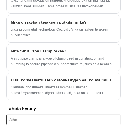
CNC-langanmuovaus on huipputeknologiaa, joka on mullistanut
valmistusteollisuuden. Tämä prosessi sisältää tietokoneiden
numeeristen ohjauskoneiden (CNC) käyttämisen metallilankojen
taivuttamiseksi ja muokkaamiseksi monimutkaisiksi ja täsmällisiksi
Mikä on jäykän teräksen putkikiinnike?
malleiksi.
Jiaxing Junmetal Technology Co., Ltd.: Mikä on jäykän teräksen
putkikiristin?
Mitä Strut Pipe Clamp tekee?
A strut pipe clamp is a type of clamp used in construction and
plumbing to secure pipes to a support structure, such as a beam or
strut. These clamps are typically made of metal and come in various
sizes to accommodate different pipe diameters.
Uusi korkealaatuisten ostoskärryjen valikoima mullistaa vähittäiskaupan kokemusta
Olemme innostuneita ilmoittaessamme uusimman
ostoskärrykokoelman käynnistämisestä, jotka on suunniteltu
parantamaan vähittäiskaupan kokemusta sekä yrityksille että
asiakkaille. Nämä kestävät ja innovatiiviset kärryt on rakennettu
Lähetä kysely
tehokkuuteen, turvallisuuteen ja helppokäyttöisyyteen, jotka
tarjoavat erinomaisia toimintoja erilaisissa vähittäiskaupan
ympäristöissä.