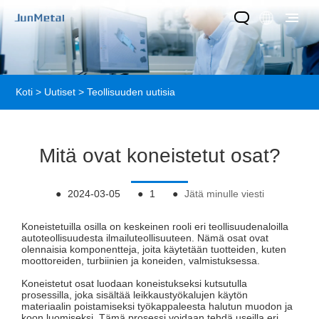
Koti
>
Uutiset
>
Teollisuuden uutisia
Mitä ovat koneistetut osat?
●
2024-03-05
●
1
●
Jätä minulle viesti
Koneistetuilla osilla on keskeinen rooli eri teollisuudenaloilla
autoteollisuudesta ilmailuteollisuuteen. Nämä osat ovat
olennaisia ​​komponentteja, joita käytetään tuotteiden, kuten
moottoreiden, turbiinien ja koneiden, valmistuksessa.
Koneistetut osat luodaan koneistukseksi kutsutulla
prosessilla, joka sisältää leikkaustyökalujen käytön
materiaalin poistamiseksi työkappaleesta halutun muodon ja
koon luomiseksi. Tämä prosessi voidaan tehdä useilla eri