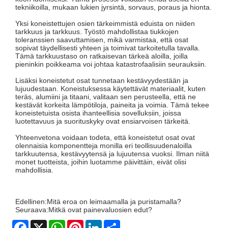
tekniikoilla, mukaan lukien jyrsintä, sorvaus, poraus ja hionta.
Yksi koneistettujen osien tärkeimmistä eduista on niiden
tarkkuus ja tarkkuus. Työstö mahdollistaa tiukkojen
toleranssien saavuttamisen, mikä varmistaa, että osat
sopivat täydellisesti yhteen ja toimivat tarkoitetulla tavalla.
Tämä tarkkuustaso on ratkaisevan tärkeä aloilla, joilla
pieninkin poikkeama voi johtaa katastrofaalisiin seurauksiin.
Lisäksi koneistetut osat tunnetaan kestävyydestään ja
lujuudestaan. Koneistuksessa käytettävät materiaalit, kuten
teräs, alumiini ja titaani, valitaan sen perusteella, että ne
kestävät korkeita lämpötiloja, paineita ja voimia. Tämä tekee
koneistetuista osista ihanteellisia sovelluksiin, joissa
luotettavuus ja suorituskyky ovat ensiarvoisen tärkeitä.
Yhteenvetona voidaan todeta, että koneistetut osat ovat
olennaisia ​​komponentteja monilla eri teollisuudenaloilla
tarkkuutensa, kestävyytensä ja lujuutensa vuoksi. Ilman niitä
monet tuotteista, joihin luotamme päivittäin, eivät olisi
mahdollisia.
Edellinen:
Mitä eroa on leimaamalla ja puristamalla?
Seuraava:
Mitkä ovat painevaluosien edut?
Facebook
X
WhatsApp
Pinterest
LinkedIn
Share