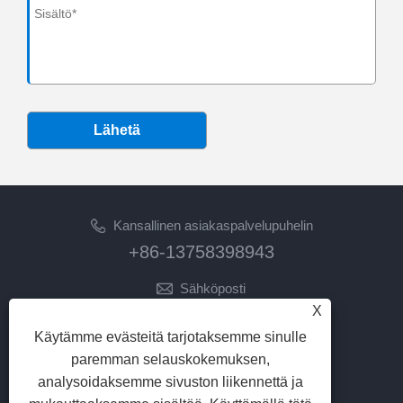
Lähetä
Kansallinen asiakaspalvelupuhelin
+86-13758398943
Sähköposti
X
lilyz@junmetal.com
junmetal.hardware.ltd@gmail.com
Käytämme evästeitä tarjotaksemme sinulle
paremman selauskokemuksen,
SEURAA MEITÄ
analysoidaksemme sivuston liikennettä ja