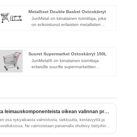
Metalliset Double Basket Ostoskärryt
JunMetal on kiinalainen toimittaja, joka
on erikoistunut erilaisten metallisten
Double Basket -ostoskärryjen
valmistukseen yli 20 vuoden historialla.
Meillä on täydellinen tuotantolinja
ostoskärryille ja taittokärryille, edullisilla
Suuret Supermarket Ostoskärryt 150L
hinnoilla ja erinomaisella laadulla, CE EN
JunMetal® on kiinalainen toimittaja
71 -sertifioitu. Voimme myös toimittaa
erilaisille suurille supermarkettien
valmiita näytteitä tai työkaluja uusien
ostoskärryille 150L. Meillä on täydet
ostoskärryjen muottien räätälöintiin
tuotantolinjat suurille supermarkettien
alhaisin kustannuksin ja tarjota
150L ostoskärryille, alhaisella hinnalla ja
hyvityksen jälkeen. massatuotanto.
korkealla laadulla CE EN 71 -sertifioitu.
Voimme myös tarjota valmiin näytteen
laadun tarkistamiseksi.
Mikä tekee korkealaatuisista leimauskomponenteista oikean valinnan projektillesi?
n osa nykyaikaista valmistusta, tarkkuutta, kestävyyttä ja
 sovelluksissa. Ne valmistetaan painamalla ohutlevy tiettyihin
kean kierroksen puristimien avulla. Olipa autojen osia,