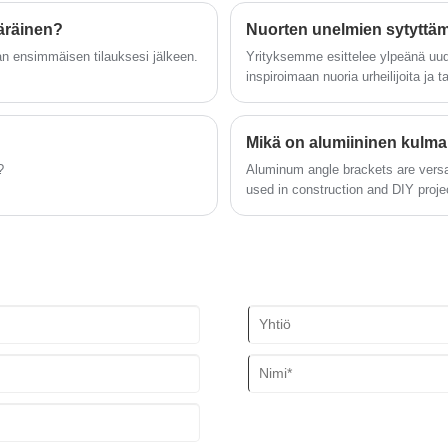
 valmistamiseksi, joilla on
elektronisia koteloita tai laiteko
pehmeästi rullaavat pyörät tarjoavat
tarkkoja ulottuvuustoleransseja sä
ääräinen?
helpon ohjattavuuden, ja ergonominen
kahva lisää käyttömukavuutta.
aan ensimmäisen tilauksesi jälkeen.
Yrityksemme esittelee ylpeänä uude
Ihanteellinen supermarketeissa ja
inspiroimaan nuoria urheilijoita ja 
vähittäiskaupoissa, Standard Shopping
samalla turvallisuuden ja kestävyy
Trolleys Cart -kärryssä lastenistuin
yhdistää mukavuuden ja turvallisuuden
Mikä on alumiininen kulma
saumattoman ostokokemuksen
?
Aluminum angle brackets are vers
saamiseksi.
used in construction and DIY proje
material, which is known for its lig