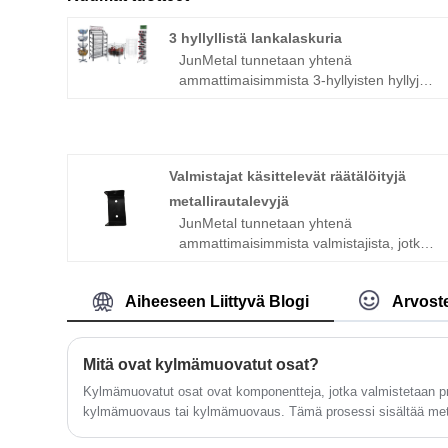
3 hyllyllistä lankalaskuria
JunMetal tunnetaan yhtenä
ammattimaisimmista 3-hyllyisten hyllyjen
näyttötelineiden valmistajista ja
toimittajista Kiinassa, ja olemme
toimittaneet Kiinassa valmistettuja
korkealaatuisia 3-hyllyisiä lankahyllyjä
Valmistajat käsittelevät räätälöityjä
tukkukauppiaille kaikkialla maailmassa.
Meillä on oma tehdas ja tarjoamme OEM
metallirautalevyjä
/ ODM-palveluita. Emme vain tue
JunMetal tunnetaan yhtenä
räätälöityjä palveluita, vaan tarjoamme
ammattimaisimmista valmistajista, jotka
myös hinnastoja. Tervetuloa tekemään
prosessoivat räätälöityjä
tilauksen.
metallirautalevyjen valmistajia ja
Aiheeseen Liittyvä Blogi
Arvoste
toimittajia Kiinassa, olemme toimittaneet
korkealaatuisia valmistajia käsittelemään
Kiinassa valmistettuja räätälöityjä
metallirautalevyjä tukkukauppiaille
Mitä ovat kylmämuovatut osat?
kaikkialla maailmassa. Meillä on oma
Kylmämuovatut osat ovat komponentteja, jotka valmistetaan pro
tehdas ja tarjoamme OEM / ODM-
kylmämuovaus tai kylmämuovaus. Tämä prosessi sisältää metal
palveluita. Emme vain tue räätälöityjä
huoneenlämpötilassa käyttämällä suurta painetta ja voimaa.
palveluita, vaan tarjoamme myös