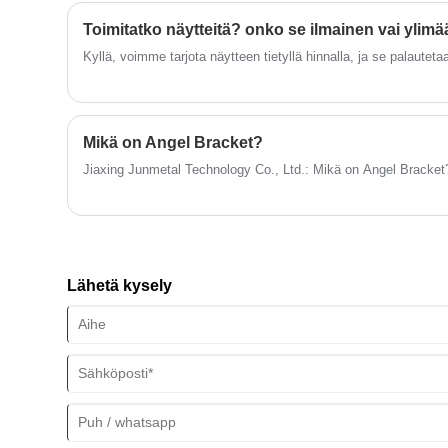
kustannustehokas menetelmä monimutkaisten ja tarkkojen osien
hinnastoja. Tervetuloa tekemään
korkea lujuus ja kestävyys.
Toimitatko näytteitä? onko se ilmainen vai ylim
tilauksen.
Kyllä, voimme tarjota näytteen tietyllä hinnalla, ja se palautet
Mikä on Angel Bracket?
Jiaxing Junmetal Technology Co., Ltd.: Mikä on Angel Bracket
Lähetä kysely