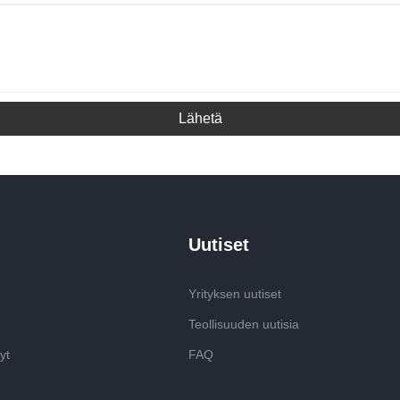
Lähetä
Uutiset
Yrityksen uutiset
Teollisuuden uutisia
yt
FAQ