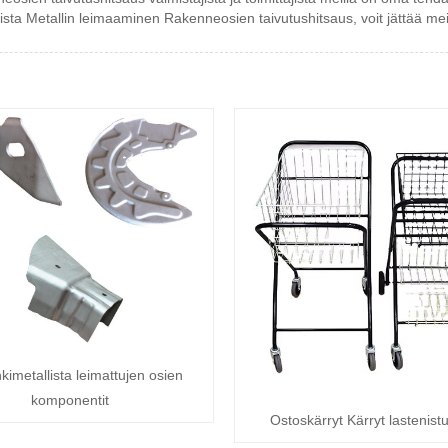
ista Metallin leimaaminen Rakenneosien taivutushitsaus, voit jättää meill
kimetallista leimattujen osien
komponentit
Ostoskärryt Kärryt lastenist