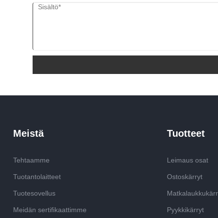
Meistä
Tuotteet
Tehtaamme
Leimaus osat
Tuotantolaitteet
Ostoskärryt
Tuotesovellus
Matkalaukkukärr
Meidän sertifikaattimme
Pyykkikärryt