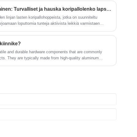
koonpanoja, leimauskomponentit on suunniteltu vastaamaan
ilyttäen samalla rakenteellisen eheyden.
Nuorten unelmien sytyttäminen: Turvalliset ja hauska koripallolenko lapsille
n linjan lasten koripallohoppeista, jotka on suunniteltu
tarjoamaan loputtomia tunteja aktiivista leikkiä varmistaen
den.
kiinnike?
atile and durable hardware components that are commonly
cts. They are typically made from high-quality aluminum
htweight yet strong properties.