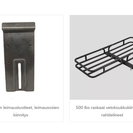
on leimaustuotteet, leimausosien
500 lbs raskaat vetokoukkukiin
kiinnitys
rahtitelineet