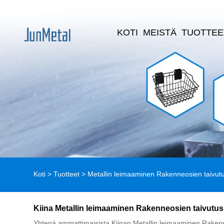
KOTI
MEISTÄ
TUOTTEE
Koti
>
Tuotteet
>
Metallin leimaaminen Rakenneosien taivut
Kiina Metallin leimaaminen Rakenneosien taivutushi
Yhtenä ammattimaisista Kiinan Metallin leimaaminen Rakenneos