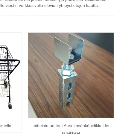
e viestin verkkosivulla olevien yhteystietojen kautta.
uimella
Laitteistotuotteet Aurinkosähköpidikkeiden
tarvikkeet