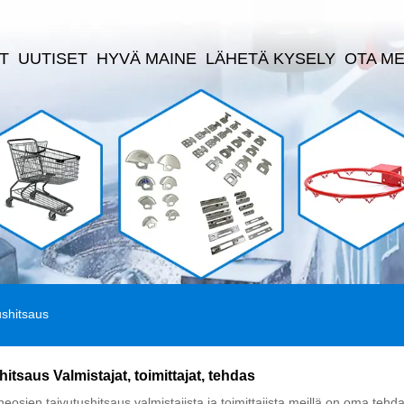
T
UUTISET
HYVÄ MAINE
LÄHETÄ KYSELY
OTA ME
ushitsaus
tsaus Valmistajat, toimittajat, tehdas
ien taivutushitsaus valmistajista ja toimittajista meillä on oma tehdas.