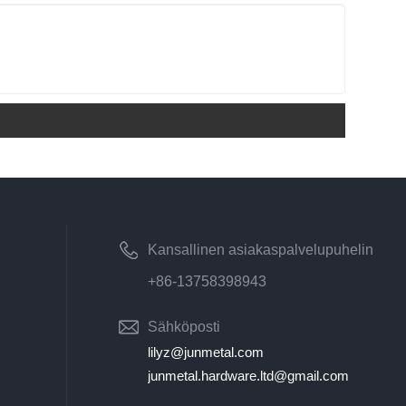
Kansallinen asiakaspalvelupuhelin
+86-13758398943
Sähköposti
lilyz@junmetal.com
junmetal.hardware.ltd@gmail.com