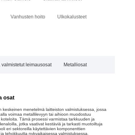
Vanhusten hoito
Ulkokalusteet
valmistetut leimausosat
Metalliosat
a osat
on keskeinen menetelmä laitteiston valmistuksessa, jossa
amalla voimaa metallilevyyn tai aihioon muodostuu
a koteloita. Tämä prosessi varmistaa tarkkuuden ja
aloilla, jotka vaativat kestäviä ja tarkasti muotoiltuja
ooli eri sektoreilla käytettävien komponenttien
 ja tehokkuutta nykyaikaisessa valmistuksessa.