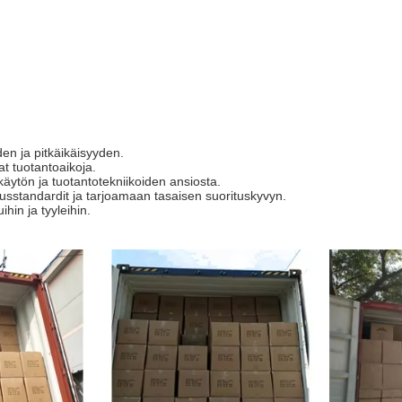
den ja pitkäikäisyyden.
at tuotantoaikoja.
äytön ja tuotantotekniikoiden ansiosta.
suusstandardit ja tarjoamaan tasaisen suorituskyvyn.
hin ja tyyleihin.