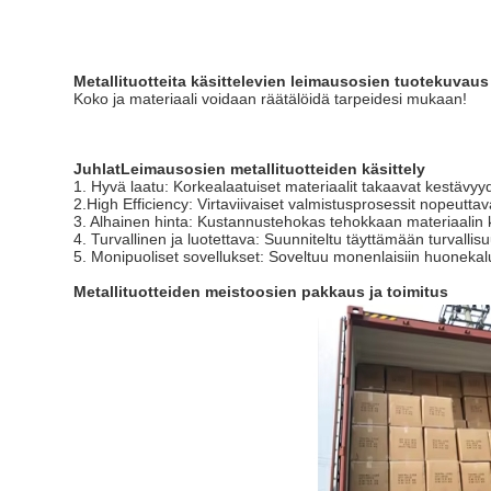
Metallituotteita käsittelevien leimausosien tuotekuvaus
Koko ja materiaali voidaan räätälöidä tarpeidesi mukaan!
Juhlat
Leimausosien metallituotteiden käsittely
1. Hyvä laatu: Korkealaatuiset materiaalit takaavat kestävyy
2.High Efficiency: Virtaviivaiset valmistusprosessit nopeuttav
3. Alhainen hinta: Kustannustehokas tehokkaan materiaalin k
4. Turvallinen ja luotettava: Suunniteltu täyttämään turvalli
5. Monipuoliset sovellukset: Soveltuu monenlaisiin huonekalui
Metallituotteiden meistoosien pakkaus ja toimitus