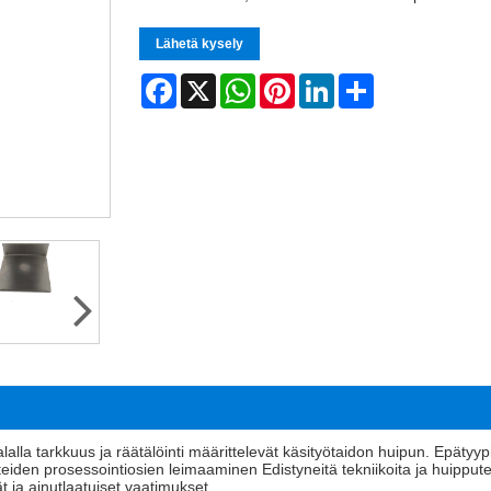
Lähetä kysely
Facebook
X
WhatsApp
Pinterest
LinkedIn
Share
alalla tarkkuus ja räätälöinti määrittelevät käsityötaidon huipun. Epäty
eiden prosessointiosien leimaaminen Edistyneitä tekniikoita ja huipput
mät ja ainutlaatuiset vaatimukset.