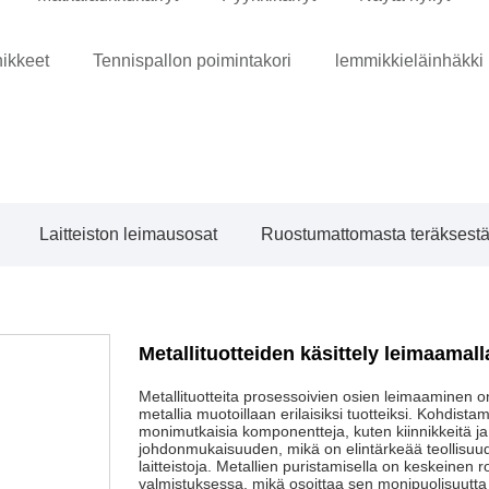
nikkeet
Tennispallon poimintakori
lemmikkieläinhäkki
Laitteiston leimausosat
Ruostumattomasta teräksestä 
Metallituotteiden käsittely leimaamall
Metallituotteita prosessoivien osien leimaaminen 
metallia muotoillaan erilaisiksi tuotteiksi. Kohdist
monimutkaisia ​​komponentteja, kuten kiinnikkeitä j
johdonmukaisuuden, mikä on elintärkeää teollisuuden
laitteistoja. Metallien puristamisella on keskeinen r
valmistuksessa, mikä osoittaa sen monipuolisuutta