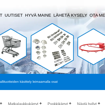
T
UUTISET
HYVÄ MAINE
LÄHETÄ KYSELY
OTA ME
llituotteiden käsittely leimaamalla osat
Matkalaukkukärryt
Pyykkikärryt
Näytä hyllyt