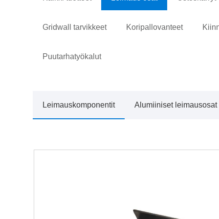
Gridwall tarvikkeet
Koripallovanteet
Kiin
Puutarhatyökalut
Leimauskomponentit
Alumiiniset leimausosat