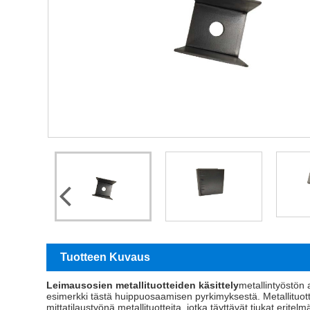
Tuotteen Kuvaus
Leimausosien metallituotteiden käsittely
metallintyöstön 
esimerkki tästä huippuosaamisen pyrkimyksestä. Metallituott
mittatilaustyönä metallituotteita, jotka täyttävät tiukat eritel