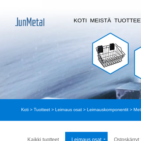
KOTI
MEISTÄ
TUOTTEE
Koti
>
Tuotteet
>
Leimaus osat
>
Leimauskomponentit
> Meta
Kaikki tuotteet
Leimaus osat
Ostoskärryt