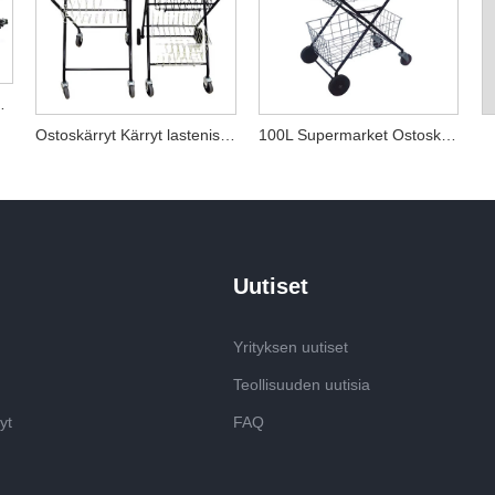
t Ostoskärryt
Ostoskärryt Kärryt lastenistuimella
100L Supermarket Ostoskärryt
Uutiset
Yrityksen uutiset
Teollisuuden uutisia
yt
FAQ