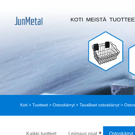
KOTI
MEISTÄ
TUOTTEE
Koti
>
Tuotteet
>
Ostoskärryt
>
Tavalliset ostoskärryt
> Ostos
Kaikki tuotteet
Leimaus osat
Ostoskärryt