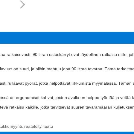
taa ratkaisevasti. 90 litran ostoskärryt ovat täydellinen ratkaisu niille, j
ilavuus on suuri, ja niihin mahtuu jopa 90 litraa tavaraa. Tämä tarkoittaa,
ti rullaavat pyörät, jotka helpottavat liikkumista myymälässä. Tämän an
iissä on ergonomiset kahvat, joiden avulla on helppo työntää ja vetää k
tevä ratkaisu kaikille, jotka tarvitsevat suuren tavaramäärän kuljetukse
tukkumyynti, räätälöity, laatu