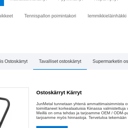
nikkeet
Tennispallon poimintakori
lemmikkieläinhäkki
is Ostoskärryt
Tavalliset ostoskärryt
Supermarketin os
Ostoskärryt Kärryt
JunMetal tunnetaan yhtenä ammattimaisimmista osto
toimittaneet korkealaatuisia Kiinassa valmistettuja
Meillä on oma tehdas ja tarjoamme OEM / ODM-palve
tarjoamme myös hinnastoja. Tervetuloa tekemään t