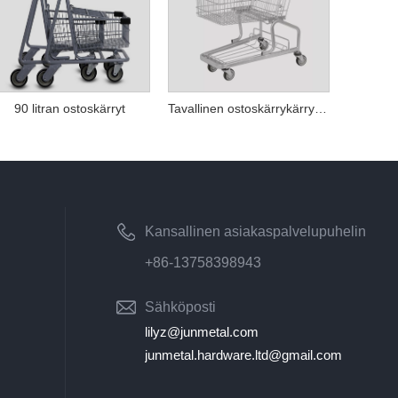
90 litran ostoskärryt
Tavallinen ostoskärrykärry lastenistuimella
Kansallinen asiakaspalvelupuhelin
+86-13758398943
Sähköposti
lilyz@junmetal.com
junmetal.hardware.ltd@gmail.com