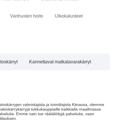
Vanhusten hoito
Ulkokalusteet
toskärryt
Kannettavat matkatavarakärryt
skärryjen valmistajista ja toimittajista Kiinassa, olemme
 vakiokärrykärryjä tukkukauppiaille kaikkialla maailmassa.
luita. Emme vain tue räätälöityjä palveluita, vaan
ilauksen.