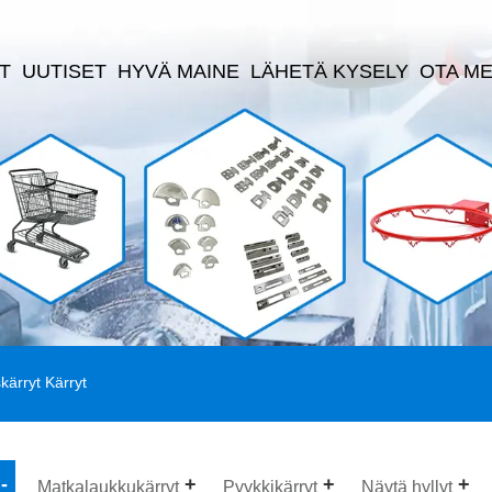
T
UUTISET
HYVÄ MAINE
LÄHETÄ KYSELY
OTA ME
kärryt Kärryt
Matkalaukkukärryt
Pyykkikärryt
Näytä hyllyt