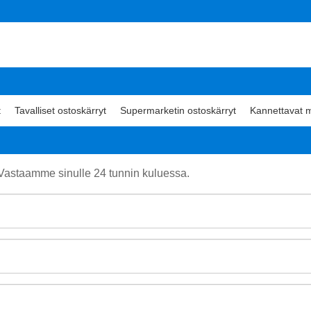
t
Tavalliset ostoskärryt
Supermarketin ostoskärryt
Kannettavat m
. Vastaamme sinulle 24 tunnin kuluessa.