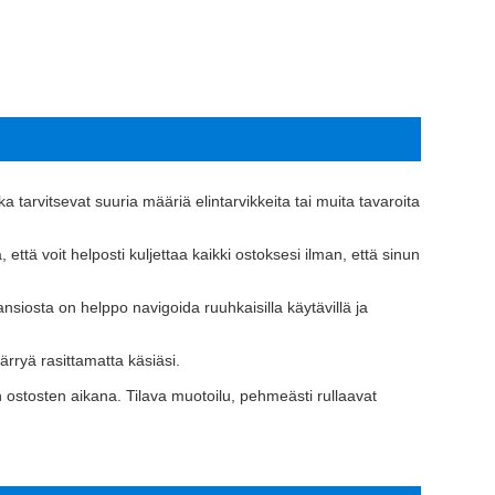
otka tarvitsevat suuria määriä elintarvikkeita tai muita tavaroita
 että voit helposti kuljettaa kaikki ostoksesi ilman, että sinun
siosta on helppo navigoida ruuhkaisilla käytävillä ja
ärryä rasittamatta käsiäsi.
n ostosten aikana. Tilava muotoilu, pehmeästi rullaavat