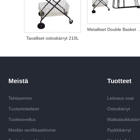
Metalliset Double Baske
Tavalliset ostoskärryt 210L
Meistä
Tuotteet
Tehtaamme
Leimaus osat
Tuotantolaitteet
Ostoskärryt
Tuotesovellus
Matkalaukkukärr
Meidän sertifikaattimme
Pyykkikärryt