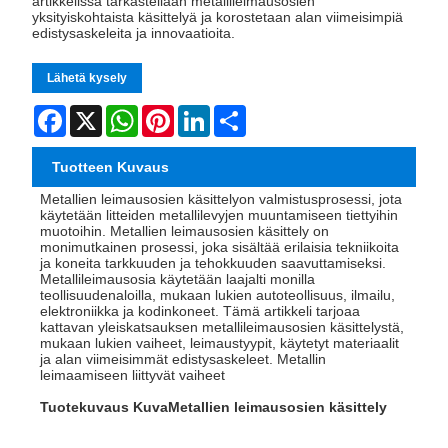
artikkelissa tarkastellaan metallileimausosien
yksityiskohtaista käsittelyä ja korostetaan alan viimeisimpiä
edistysaskeleita ja innovaatioita.
Lähetä kysely
Facebook
X
WhatsApp
Pinterest
LinkedIn
Share
Tuotteen Kuvaus
Metallien leimausosien käsittely
on valmistusprosessi, jota
käytetään litteiden metallilevyjen muuntamiseen tiettyihin
muotoihin. Metallien leimausosien käsittely on
monimutkainen prosessi, joka sisältää erilaisia ​​tekniikoita
ja koneita tarkkuuden ja tehokkuuden saavuttamiseksi.
Metallileimausosia käytetään laajalti monilla
teollisuudenaloilla, mukaan lukien autoteollisuus, ilmailu,
elektroniikka ja kodinkoneet. Tämä artikkeli tarjoaa
kattavan yleiskatsauksen metallileimausosien käsittelystä,
mukaan lukien vaiheet, leimaustyypit, käytetyt materiaalit
ja alan viimeisimmät edistysaskeleet. Metallin
leimaamiseen liittyvät vaiheet
Tuotekuvaus Kuva
Metallien leimausosien käsittely