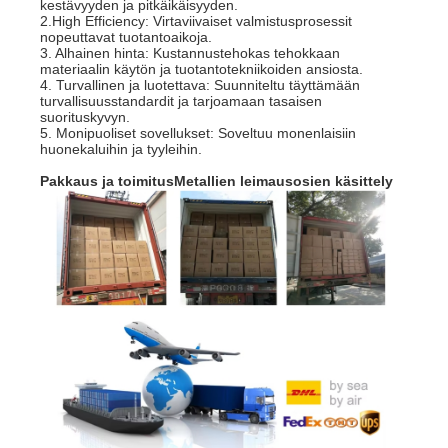
kestävyyden ja pitkäikäisyyden.
2.High Efficiency: Virtaviivaiset valmistusprosessit
nopeuttavat tuotantoaikoja.
3. Alhainen hinta: Kustannustehokas tehokkaan
materiaalin käytön ja tuotantotekniikoiden ansiosta.
4. Turvallinen ja luotettava: Suunniteltu täyttämään
turvallisuusstandardit ja tarjoamaan tasaisen
suorituskyvyn.
5. Monipuoliset sovellukset: Soveltuu monenlaisiin
huonekaluihin ja tyyleihin.
Pakkaus ja toimitus
Metallien leimausosien käsittely