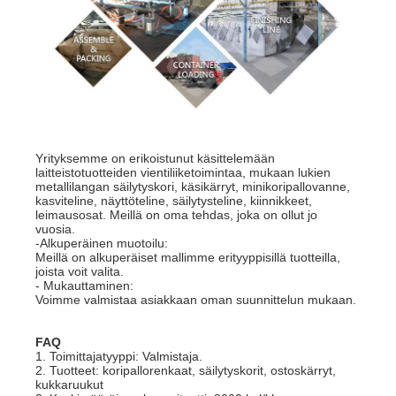
Yrityksemme on erikoistunut käsittelemään
laitteistotuotteiden vientiliiketoimintaa, mukaan lukien
metallilangan säilytyskori, käsikärryt, minikoripallovanne,
kasviteline, näyttöteline, säilytysteline, kiinnikkeet,
leimausosat. Meillä on oma tehdas, joka on ollut jo
vuosia.
-Alkuperäinen muotoilu:
Meillä on alkuperäiset mallimme erityyppisillä tuotteilla,
joista voit valita.
- Mukauttaminen:
Voimme valmistaa asiakkaan oman suunnittelun mukaan.
FAQ
1. Toimittajatyyppi: Valmistaja.
2. Tuotteet: koripallorenkaat, säilytyskorit, ostoskärryt,
kukkaruukut