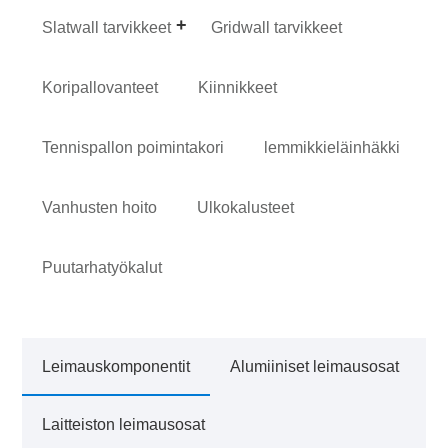
Slatwall tarvikkeet
Gridwall tarvikkeet
Koripallovanteet
Kiinnikkeet
Tennispallon poimintakori
lemmikkieläinhäkki
Vanhusten hoito
Ulkokalusteet
Puutarhatyökalut
Leimauskomponentit
Alumiiniset leimausosat
Laitteiston leimausosat