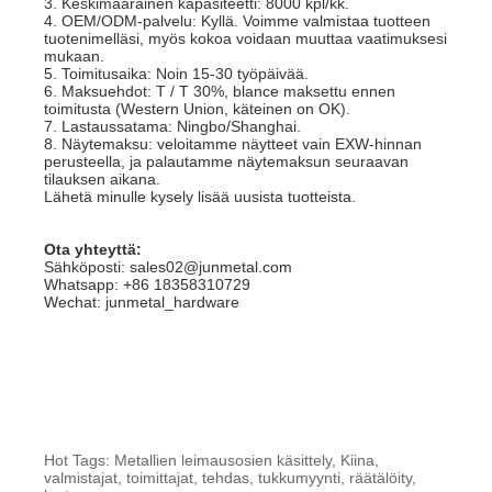
3. Keskimääräinen kapasiteetti: 8000 kpl/kk.
4. OEM/ODM-palvelu: Kyllä. Voimme valmistaa tuotteen
tuotenimelläsi, myös kokoa voidaan muuttaa vaatimuksesi
mukaan.
5. Toimitusaika: Noin 15-30 työpäivää.
6. Maksuehdot: T / T 30%, blance maksettu ennen
toimitusta (Western Union, käteinen on OK).
7. Lastaussatama: Ningbo/Shanghai.
8. Näytemaksu: veloitamme näytteet vain EXW-hinnan
perusteella, ja palautamme näytemaksun seuraavan
tilauksen aikana.
Lähetä minulle kysely lisää uusista tuotteista.
Ota yhteyttä:
Sähköposti: sales02@junmetal.com
Whatsapp: +86 18358310729
Wechat: junmetal_hardware
Hot Tags: Metallien leimausosien käsittely, Kiina,
valmistajat, toimittajat, tehdas, tukkumyynti, räätälöity,