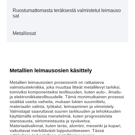
Ruostumattomasta teräksestä valmistetut leimauso
sat
Metalliosat
Metallien leimausosien käsittely
Metallien leimausosien prosessointi on ratkaiseva
valmistustekniikka, joka muuttaa litteät metallilevyt tarkiksi,
toimiviksi komponenteiksi teollisuuden, kuten auto-, ilmailu-
ja elektroniikkateollisuudelle. Tämä monimutkainen prosessi
sisältää useita vaiheita, mukaan lukien suunnittelu,
materiaalin valinta, työkalut, leimaaminen ja viimeistely.
Valmistajat saavuttavat suuren tarkkuuden ja tehokkuuden
käyttämällä erilaisia ​​menetelmiä, kuten progressiivista
stanssausta, siirtomeistausta ja syvävetoa.
Materiaalivalinnat, kuten teräs, alumiini, messinki ja kupari,
vaikuttavat merkittävästi lopputuotteeseen. Tässä