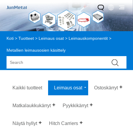
Koti
>
Tuotteet
>
Leimaus osat
>
Leimauskomponentit
>
Metallien leimausosien käsittely
Kaikki tuotteet
Leimaus osat
Ostoskärryt
Matkalaukkukärryt
Pyykkikärryt
Näytä hyllyt
Hitch Carriers