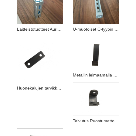
Laitteistotuotteet Aurinkosähköpidikkeiden tarvikkeet
U-muotoiset C-tyypin epätyypilliset räätälöidyt leimausosat
Metallin leimaamalla osien jalostus laitteiston tuotteita
Huonekalujen tarvikkeet metalli leimaamalla osat
Taivutus Ruostumattomasta teräksestä valmistetut leimausosat