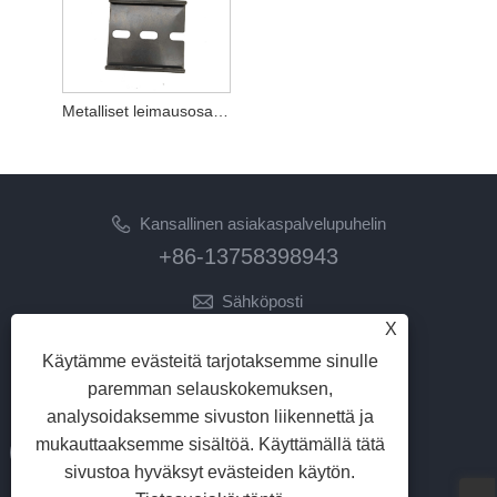
Metalliset leimausosat taipuvat ruostumattomasta teräksestä
Kansallinen asiakaspalvelupuhelin
+86-13758398943
Sähköposti
X
lilyz@junmetal.com
junmetal.hardware.ltd@gmail.com
Käytämme evästeitä tarjotaksemme sinulle
paremman selauskokemuksen,
SEURAA MEITÄ
analysoidaksemme sivuston liikennettä ja
mukauttaaksemme sisältöä. Käyttämällä tätä
sivustoa hyväksyt evästeiden käytön.