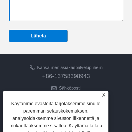
Lähetä
Kansallinen asiakaspalvelupuhelin
+86-13758398943
Sähköposti
X
lilyz@junmetal.com
junmetal.hardware.ltd@gmail.com
Käytämme evästeitä tarjotaksemme sinulle
paremman selauskokemuksen,
SEURAA MEITÄ
analysoidaksemme sivuston liikennettä ja
mukauttaaksemme sisältöä. Käyttämällä tätä