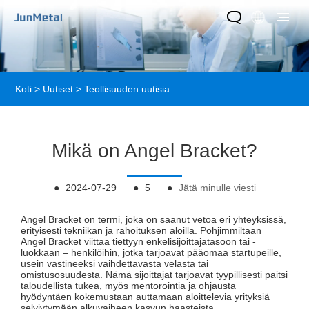
Koti
>
Uutiset
>
Teollisuuden uutisia
Mikä on Angel Bracket?
●
2024-07-29
●
5
●
Jätä minulle viesti
Angel Bracket on termi, joka on saanut vetoa eri yhteyksissä,
erityisesti tekniikan ja rahoituksen aloilla. Pohjimmiltaan
Angel Bracket viittaa tiettyyn enkelisijoittajatasoon tai -
luokkaan – henkilöihin, jotka tarjoavat pääomaa startupeille,
usein vastineeksi vaihdettavasta velasta tai
omistusosuudesta. Nämä sijoittajat tarjoavat tyypillisesti paitsi
taloudellista tukea, myös mentorointia ja ohjausta
hyödyntäen kokemustaan ​​auttamaan aloittelevia yrityksiä
selviytymään alkuvaiheen kasvun haasteista.