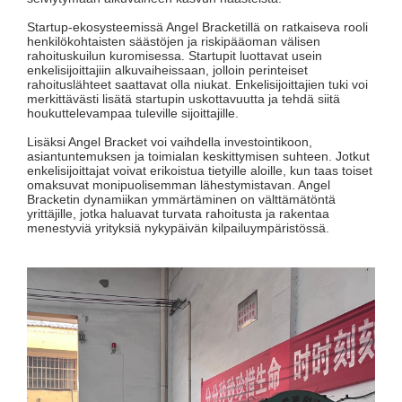
Startup-ekosysteemissä Angel Bracketillä on ratkaiseva rooli
henkilökohtaisten säästöjen ja riskipääoman välisen
rahoituskuilun kuromisessa. Startupit luottavat usein
enkelisijoittajiin alkuvaiheissaan, jolloin perinteiset
rahoituslähteet saattavat olla niukat. Enkelisijoittajien tuki voi
merkittävästi lisätä startupin uskottavuutta ja tehdä siitä
houkuttelevampaa tuleville sijoittajille.
Lisäksi Angel Bracket voi vaihdella investointikoon,
asiantuntemuksen ja toimialan keskittymisen suhteen. Jotkut
enkelisijoittajat voivat erikoistua tietyille aloille, kun taas toiset
omaksuvat monipuolisemman lähestymistavan. Angel
Bracketin dynamiikan ymmärtäminen on välttämätöntä
yrittäjille, jotka haluavat turvata rahoitusta ja rakentaa
menestyviä yrityksiä nykypäivän kilpailuympäristössä.