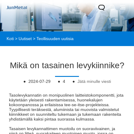
Koti
>
Uutiset
>
Teollisuuden uutisia
Mikä on tasainen levykiinnike?
●
2024-07-29
●
4
●
Jätä minulle viesti
Tasolevykannatin on monipuolinen laitteistokomponentti, jota
käytetään yleisesti rakentamisessa, huonekalujen
kokoonpanossa ja erilaisissa tee-se-itse-projekteissa.
Tyypillisesti teräksestä, alumiinista tai muovista valmistetut
kiinnikkeet on suunniteltu tukemaan ja tukemaan rakenteita
yhdistämällä kaksi pintaa suorassa kulmassa.
Tasaisen levykannattimen muotoilu on suoraviivainen, ja
siinä on litteä, suorakaiteen muotoinen muoto, jossa on