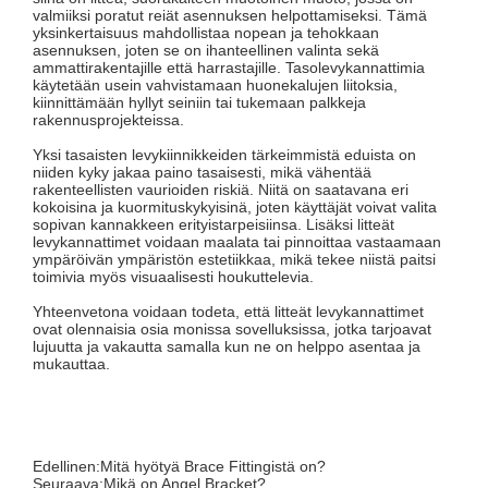
valmiiksi poratut reiät asennuksen helpottamiseksi. Tämä
yksinkertaisuus mahdollistaa nopean ja tehokkaan
asennuksen, joten se on ihanteellinen valinta sekä
ammattirakentajille että harrastajille. Tasolevykannattimia
käytetään usein vahvistamaan huonekalujen liitoksia,
kiinnittämään hyllyt seiniin tai tukemaan palkkeja
rakennusprojekteissa.
Yksi tasaisten levykiinnikkeiden tärkeimmistä eduista on
niiden kyky jakaa paino tasaisesti, mikä vähentää
rakenteellisten vaurioiden riskiä. Niitä on saatavana eri
kokoisina ja kuormituskykyisinä, joten käyttäjät voivat valita
sopivan kannakkeen erityistarpeisiinsa. Lisäksi litteät
levykannattimet voidaan maalata tai pinnoittaa vastaamaan
ympäröivän ympäristön estetiikkaa, mikä tekee niistä paitsi
toimivia myös visuaalisesti houkuttelevia.
Yhteenvetona voidaan todeta, että litteät levykannattimet
ovat olennaisia ​​osia monissa sovelluksissa, jotka tarjoavat
lujuutta ja vakautta samalla kun ne on helppo asentaa ja
mukauttaa.
Edellinen:
Mitä hyötyä Brace Fittingistä on?
Seuraava:
Mikä on Angel Bracket?