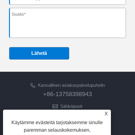
Lähetä
Kansallinen asiakaspalvelupuhelin
+86-13758398943
Sähköposti
X
lilyz@junmetal.com
junmetal.hardware.ltd@gmail.com
Käytämme evästeitä tarjotaksemme sinulle
paremman selauskokemuksen,
SEURAA MEITÄ