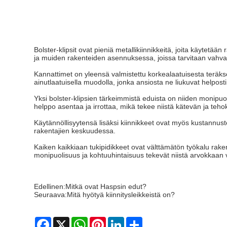
Bolster-klipsit ovat pieniä metallikiinnikkeitä, joita käytetä
ja muiden rakenteiden asennuksessa, joissa tarvitaan vahvaa
Kannattimet on yleensä valmistettu korkealaatuisesta teräkse
ainutlaatuisella muodolla, jonka ansiosta ne liukuvat helposti 
Yksi bolster-klipsien tärkeimmistä eduista on niiden monipuol
helppo asentaa ja irrottaa, mikä tekee niistä kätevän ja teh
Käytännöllisyytensä lisäksi kiinnikkeet ovat myös kustannuste
rakentajien keskuudessa.
Kaiken kaikkiaan tukipidikkeet ovat välttämätön työkalu raken
monipuolisuus ja kohtuuhintaisuus tekevät niistä arvokkaan
Edellinen:
Mitkä ovat Haspsin edut?
Seuraava:
Mitä hyötyä kiinnitysleikkeistä on?
Facebook
X
WhatsApp
Pinterest
LinkedIn
Share