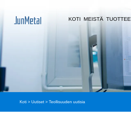
KOTI
MEISTÄ
TUOTTEE
Koti
>
Uutiset
>
Teollisuuden uutisia