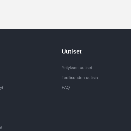
Uutiset
Yrityksen uutiset
Teollisuuden uutisia
yt
FAQ
et