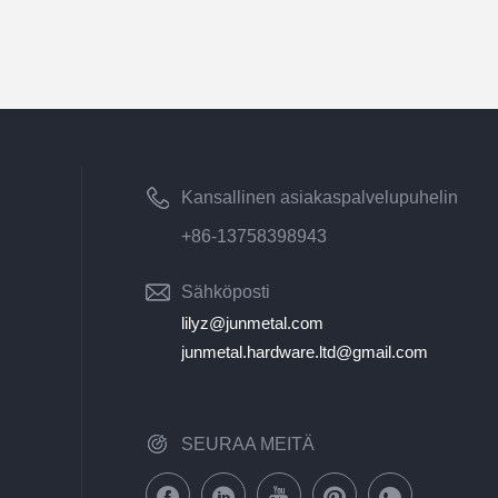
Kansallinen asiakaspalvelupuhelin
+86-13758398943
Sähköposti
lilyz@junmetal.com
junmetal.hardware.ltd@gmail.com
SEURAA MEITÄ