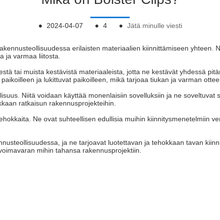
●
2024-04-07
●
4
●
Jätä minulle viesti
än rakennusteollisuudessa erilaisten materiaalien kiinnittämiseen yhteen.
 ja varmaa liitosta.
stä tai muista kestävistä materiaaleista, jotta ne kestävät yhdessä pit
paikoilleen ja lukittuvat paikoilleen, mikä tarjoaa tiukan ja varman ottee
isuus. Niitä voidaan käyttää monenlaisiin sovelluksiin ja ne soveltuvat 
okkaan ratkaisun rakennusprojekteihin.
hokkaita. Ne ovat suhteellisen edullisia muihin kiinnitysmenetelmiin verr
nusteollisuudessa, ja ne tarjoavat luotettavan ja tehokkaan tavan kiinni
 voimavaran mihin tahansa rakennusprojektiin.