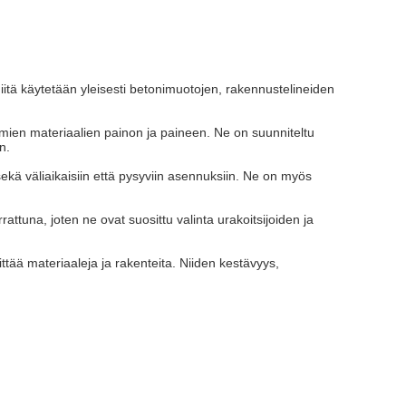
 Niitä käytetään yleisesti betonimuotojen, rakennustelineiden
ämien materiaalien painon ja paineen. Ne on suunniteltu
n.
sekä väliaikaisiin että pysyviin asennuksiin. Ne on myös
attuna, joten ne ovat suosittu valinta urakoitsijoiden ja
ttää materiaaleja ja rakenteita. Niiden kestävyys,