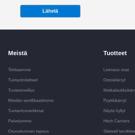
Lähetä
Meistä
Tuotteet
Tehtaamme
Leimaus osat
Tuotantolaitteet
Ostoskärryt
Tuotesovellus
Matkalaukkukärr
Meidän sertifikaattimme
Pyykkikärryt
Tuotantomarkkinat
Näytä hyllyt
Palvelumme
Hitch Carriers
Osuuskunnan tapaus
Slatwall tarvikke