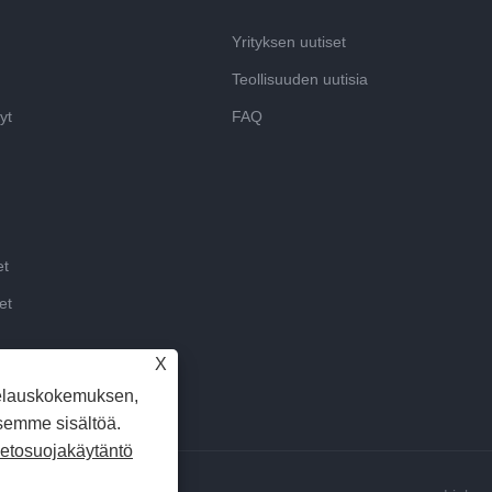
Yrityksen uutiset
Teollisuuden uutisia
yt
FAQ
et
et
X
elauskokemuksen,
semme sisältöä.
ietosuojakäytäntö