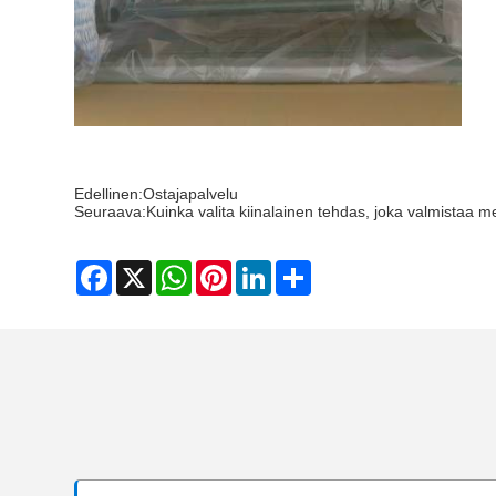
Edellinen:
Ostajapalvelu
Seuraava:
Kuinka valita kiinalainen tehdas, joka valmistaa m
Facebook
X
WhatsApp
Pinterest
LinkedIn
Share