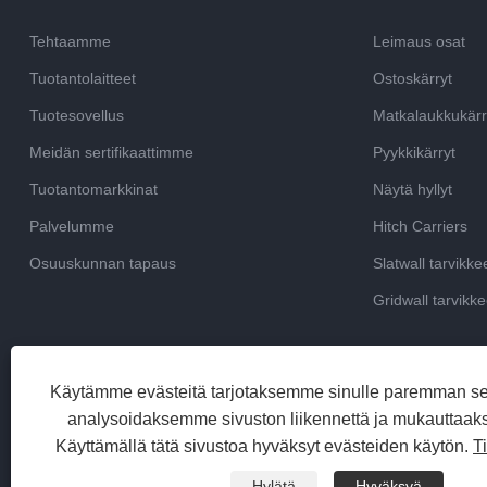
Tehtaamme
Leimaus osat
Tuotantolaitteet
Ostoskärryt
Tuotesovellus
Matkalaukkukärr
Meidän sertifikaattimme
Pyykkikärryt
Tuotantomarkkinat
Näytä hyllyt
Palvelumme
Hitch Carriers
Osuuskunnan tapaus
Slatwall tarvikke
Gridwall tarvikke
Käytämme evästeitä tarjotaksemme sinulle paremman s
analysoidaksemme sivuston liikennettä ja mukauttaak
Käyttämällä tätä sivustoa hyväksyt evästeiden käytön.
T
Hylätä
Hyväksyä