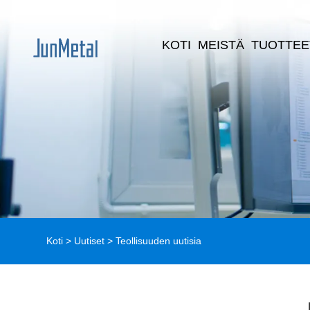
KOTI
MEISTÄ
TUOTTEE
Koti
>
Uutiset
>
Teollisuuden uutisia