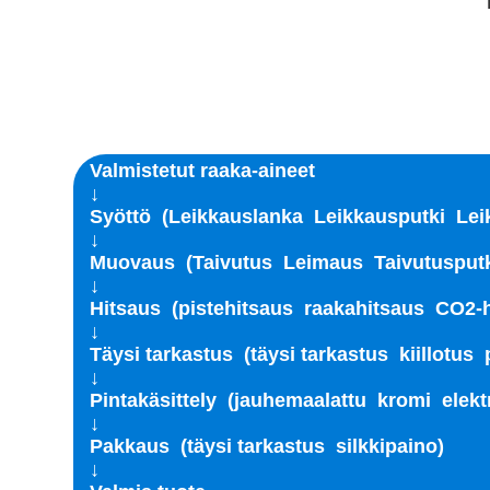
Valmistetut raaka-aineet
↓
Syöttö (Leikkauslanka Leikkausputki Lei
↓
Muovaus (Taivutus Leimaus Taivutusputk
↓
Hitsaus (pistehitsaus raakahitsaus CO2-
↓
Täysi tarkastus (täysi tarkastus kiillotus 
↓
Pintakäsittely (jauhemaalattu kromi elekt
↓
Pakkaus (täysi tarkastus silkkipaino)
↓