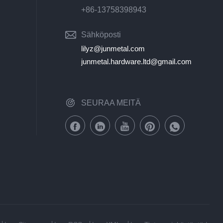
+86-13758398943
Sähköposti
lilyz@junmetal.com
junmetal.hardware.ltd@gmail.com
SEURAA MEITÄ