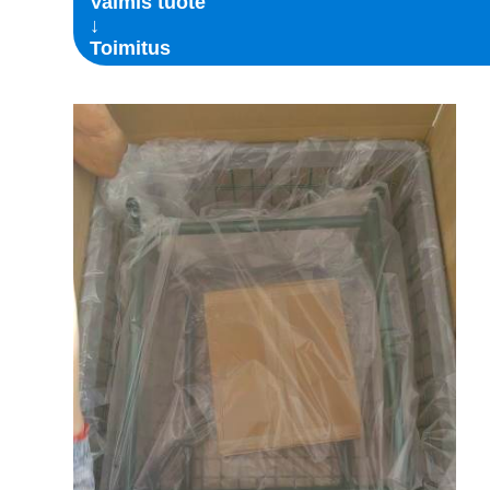
Valmis tuote
↓
Toimitus