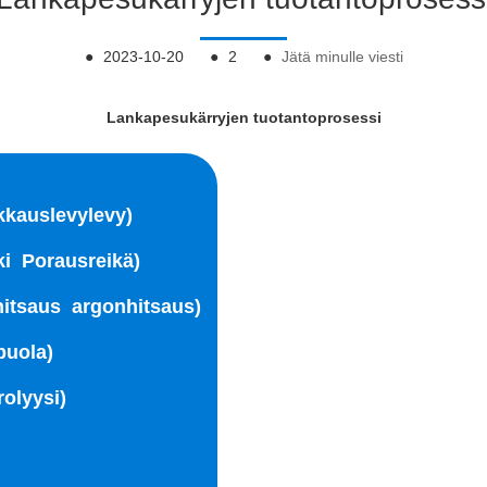
●
2023-10-20
●
2
●
Jätä minulle viesti
Lankapesukärryjen tuotantoprosessi
kkauslevylevy)
i Porausreikä)
hitsaus argonhitsaus)
puola)
rolyysi)