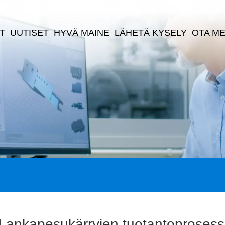
T
UUTISET
HYVÄ MAINE
LÄHETÄ KYSELY
OTA ME
Lankapesukärryjen tuotantoprosess