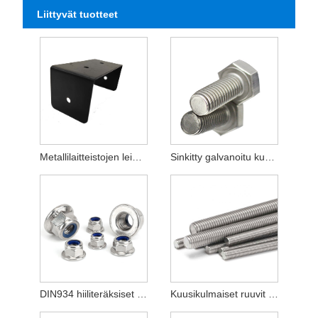
Liittyvät tuotteet
Metallilaitteistojen leimausosat 304 ruostumattomasta teräksestä valmistetut tarvikkeet
Sinkitty galvanoitu kuusiopultti DIN931
DIN934 hiiliteräksiset kuusiomutterit, sinkitty luokka 8.8
Kuusikulmaiset ruuvit DIN931 ruostumatonta terästä