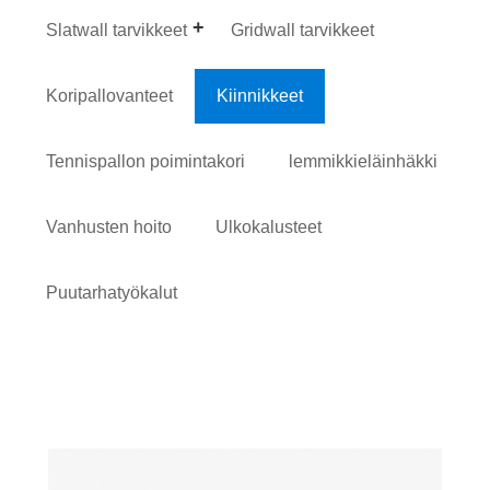
Slatwall tarvikkeet
Gridwall tarvikkeet
Koripallovanteet
Kiinnikkeet
Tennispallon poimintakori
lemmikkieläinhäkki
Vanhusten hoito
Ulkokalusteet
Puutarhatyökalut