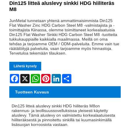
Din125 litteä aluslevy sinkki HDG hiiliteräs
M8
JunMetal tunnetaan yhtenä ammattimaisimmista Din125
Flat Washer Zinc HDG Carbon Steel M8 -valmistajista ja -
toimittajista Kiinassa, olemme toimittaneet korkealaatuisia
Din125 Flat Washer Sinkki HDG Carbon Steel M8 -tuotteita
tukkukauppiaille kaikkialla maailmassa. Meillä on oma
tehdas ja tarjoamme OEM / ODM-palveluita. Emme vain tue
räätälöityjä palveluita, vaan tarjoamme myös hinnastoja.
Tervetuloa tekemään tilauksen.
Lähetä kysely
Facebook
X
WhatsApp
Pinterest
LinkedIn
Share
Tuotteen Kuvaus
Din125 litteä aluslevy sinkki HDG hiiliteräs M8
on
rakennus- ja teollisuussovelluksissa yleisesti käytetty
aluslevy. Tämä aluslevy on valmistettu korkealaatuisesta
hiiliteräksestä ja pinnoitettu sinkillä tai kuumasinkimällä
lisäsuojan korroosiota vastaan.