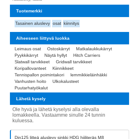
Tuotemerkki
Tasainen aluslevy
osat
kiinnitys
Aiheeseen liittyvä luokka
Leimaus osat
Ostoskärryt
Matkalaukkukärryt
Pyykkikärryt
Näytä hyllyt
Hitch Carriers
Slatwall tarvikkeet
Gridwall tarvikkeet
Koripallovanteet
Kiinnikkeet
Tennispallon poimintakori
lemmikkieläinhäkki
Vanhusten hoito
Ulkokalusteet
Puutarhatyökalut
Lähetä kysely
Ole hyvä ja lähetä kyselysi alla olevalla
lomakkeella. Vastaamme sinulle 24 tunnin
kuluessa.