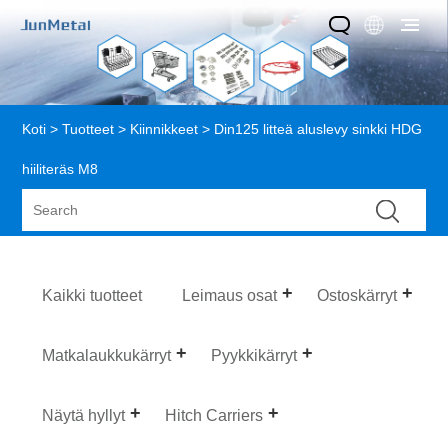
Koti
>
Tuotteet
>
Kiinnikkeet
> Din125 litteä aluslevy sinkki HDG
hiiliteräs M8
Kaikki tuotteet
Leimaus osat
Ostoskärryt
Matkalaukkukärryt
Pyykkikärryt
Näytä hyllyt
Hitch Carriers