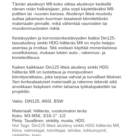
Tämän aluslevyn M8-koko viittaa aluslevyn keskellä
olevan reiän halkaisijaan, joka sopii käytettäväksi M8-
pulttien tai -ruuvien kanssa. Aluslevyn litteä muotoilu
auttaa jakamaan kuorman tasaisesti kiinnitettävän
materiaalin pinnalle, mikä vähentää vaurioiden tai
muodonmuutosten riskiä.
Kestävyyden ja korroosionkestävyyden lisäksi Din125-
tasoaluslevy sinkki HDG-hiiliteräs M8 on myös helppo
asentaa ja irrottaa. Sitä voidaan käyttää monenlaisissa
sovelluksissa, mukaan lukien auto-, rakennus- ja
koneteollisuus.
Kaiken kaikkiaan Din125 litteä aluslevy sinkki HDG
hiiliteräs M8 on luotettava ja monipuolinen
kiinnitysratkaisu, joka tarjoaa vahvat ja turvalliset liitokset.
Sen korkealaatuiset materiaalit ja rakenne tekevät siitä
arvokkaan lisäyksen mihin tahansa työkalupakettiin tai
projektiin.
Vakio: DIN125, ANSI, BSW
Materiaali: hiiliteräs, ruostumaton teräs
Koko: M3-M56, 3/16-1″ -1/2
Pinta: Tavallinen, sinkitty, musta, HDG
Hot Tags: Din125 litteä aluslevy sinkki HDG hiiliteräs M8,
Kiina, valmistajat, toimittajat, tehdas, tukkumyynti,
räätälöity, laatu