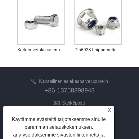
Korkea vetolujuus musta hiiliteräsluokka 12.9 kuusiopultti
Din6923 Laippamutterit Alumiiniseosteräs M6
Kansallinen asiakaspalvelupuhelin
+86-13758398943
Sähköposti
X
lilyz@junmetal.com
junmetal.hardware.ltd@gmail.com
Käytämme evästeitä tarjotaksemme sinulle
paremman selauskokemuksen,
SEURAA MEITÄ
analysoidaksemme sivuston liikennettä ja