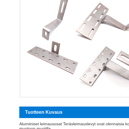
Tuotteen Kuvaus
Alumiiniset leimausosat Teräsleimauslevyt ovat olennaisia ​​k
muotoon muotilla.