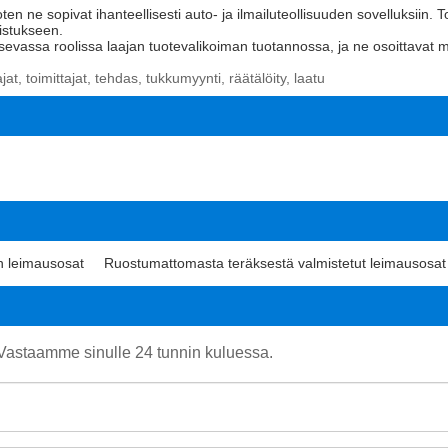
en ne sopivat ihanteellisesti auto- ja ilmailuteollisuuden sovelluksiin. T
istukseen.
sevassa roolissa laajan tuotevalikoiman tuotannossa, ja ne osoittavat 
t, toimittajat, tehdas, tukkumyynti, räätälöity, laatu
on leimausosat
Ruostumattomasta teräksestä valmistetut leimausosat
. Vastaamme sinulle 24 tunnin kuluessa.