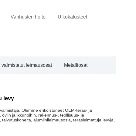
Vanhusten hoito
Ulkokalusteet
valmistetut leimausosat
Metalliosat
u levy
n valmistaja. Olemme erikoistuneet OEM-teräs- ja
oviin ja ikkunoihin, rakennus-, teollisuus- ja
, taivutuskoneita, alumiinileimausosia, teräsleimattuja levyjä,