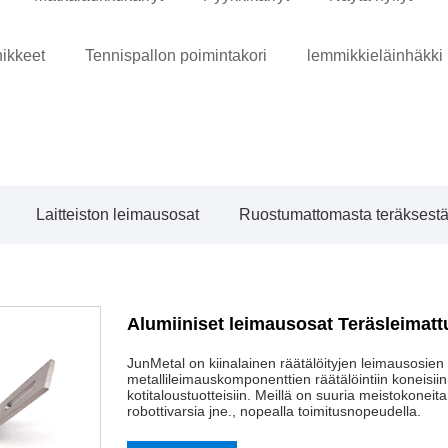
nikkeet
Tennispallon poimintakori
lemmikkieläinhäkki
Laitteiston leimausosat
Ruostumattomasta teräksestä 
Alumiiniset leimausosat Teräsleimatt
JunMetal on kiinalainen räätälöityjen leimausosie
metallileimauskomponenttien räätälöintiin koneisiin, 
kotitaloustuotteisiin. Meillä on suuria meistokoneita
robottivarsia jne., nopealla toimitusnopeudella.