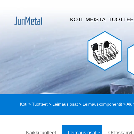
KOTI
MEISTÄ
TUOTTEE
Koti
>
Tuotteet
>
Leimaus osat
>
Leimauskomponentit
> Alum
Kaikki tuotteet
Leimaus osat
Ostoskärryt