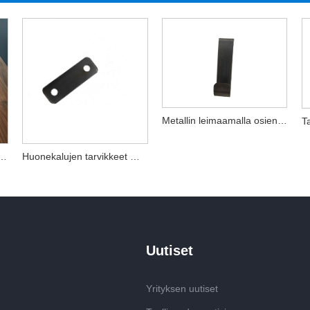
Metallin leimaamalla osien jalostus laitteiston tuotteita
pin epätyypilliset räätälöidyt leimausosat
Huonekalujen tarvikkeet metalli leimaamalla osat
Uutiset
Yrityksen uutiset