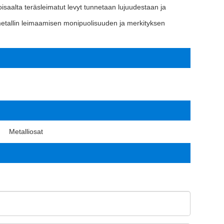
oisaalta teräsleimatut levyt tunnetaan lujuudestaan ​​ja
metallin leimaamisen monipuolisuuden ja merkityksen
Metalliosat