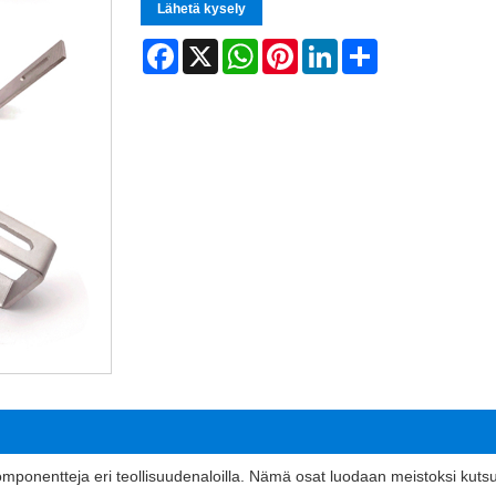
Lähetä kysely
Facebook
X
WhatsApp
Pinterest
LinkedIn
Share
omponentteja eri teollisuudenaloilla. Nämä osat luodaan meistoksi kutsutu