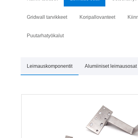
Gridwall tarvikkeet
Koripallovanteet
Kiin
Puutarhatyökalut
Leimauskomponentit
Alumiiniset leimausosat