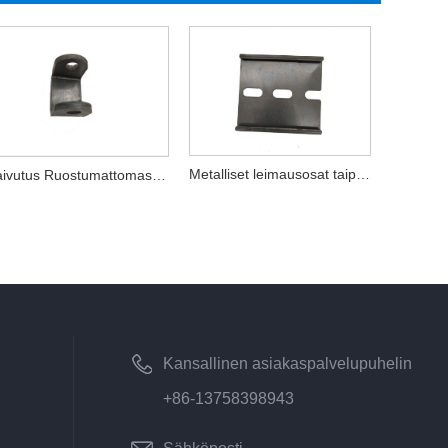
Metalliset leimausosat taipuvat ruostumattomasta teräksestä
Taivutus Ruostumattomasta teräksestä valmistetut leimausosat
Kansallinen asiakaspalvelupuhelin
+86-13758398943