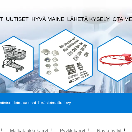
T
UUTISET
HYVÄ MAINE
LÄHETÄ KYSELY
OTA ME
iiniset leimausosat Teräsleimattu levy
Matkalaukkukärryt
Pyykkikärryt
Näytä hyllyt