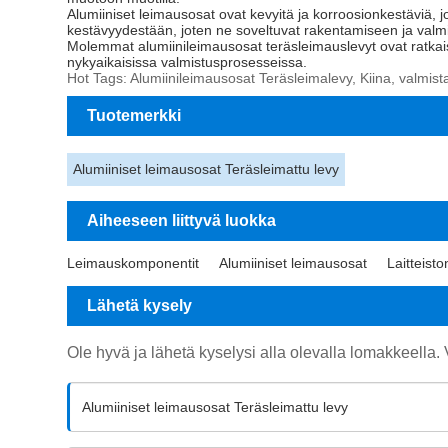
Alumiiniset leimausosat ovat kevyitä ja korroosionkestäviä, jot
kestävyydestään, joten ne soveltuvat rakentamiseen ja valm
Molemmat alumiinileimausosat teräsleimauslevyt ovat ratkai
nykyaikaisissa valmistusprosesseissa.
Hot Tags: Alumiinileimausosat Teräsleimalevy, Kiina, valmistaja
Tuotemerkki
Alumiiniset leimausosat Teräsleimattu levy
Aiheeseen liittyvä luokka
Leimauskomponentit
Alumiiniset leimausosat
Laitteist
Lähetä kysely
Ole hyvä ja lähetä kyselysi alla olevalla lomakkeella