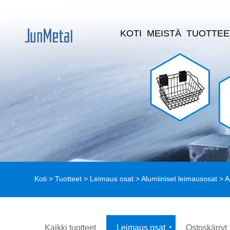
KOTI
MEISTÄ
TUOTTEE
Koti
>
Tuotteet
>
Leimaus osat
>
Alumiiniset leimausosat
> A
Kaikki tuotteet
Leimaus osat
Ostoskärryt