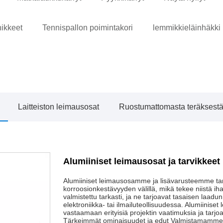
nikkeet
Tennispallon poimintakori
lemmikkieläinhäkki
Laitteiston leimausosat
Ruostumattomasta teräksestä 
Alumiiniset leimausosat ja tarvikkeet
Alumiiniset leimausosamme ja lisävarusteemme tar
korroosionkestävyyden välillä, mikä tekee niistä iha
valmistettu tarkasti, ja ne tarjoavat tasaisen laadun
elektroniikka- tai ilmailuteollisuudessa. Alumiini
vastaamaan erityisiä projektin vaatimuksia ja tarj
Tärkeimmät ominaisuudet ja edut Valmistamamme alum