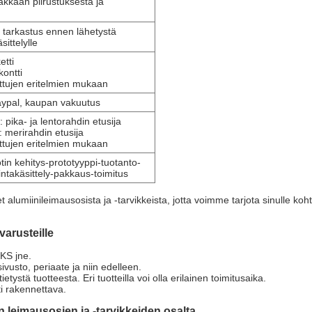
akkaan piirustuksesta ja
 tarkastus ennen lähetystä
sittelylle
etti
kontti
ttujen eritelmien mukaan
aypal, kaupan vakuutus
 pika- ja lentorahdin etusija
: merirahdin etusija
ttujen eritelmien mukaan
in kehitys-prototyyppi-tuotanto-
intakäsittely-pakkaus-toimitus
et alumiinileimausosista ja -tarvikkeista, jotta voimme tarjota sinulle 
arusteille
KS jne.
vusto, periaate ja niin edelleen.
tystä tuotteesta. Eri tuotteilla voi olla erilainen toimitusaika.
i rakennettava.
eimausosien ja -tarvikkeiden osalta