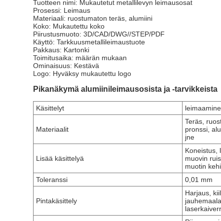
Tuotteen nimi: Mukautetut metallilevyn leimausosat
Prosessi: Leimaus
Materiaali: ruostumaton teräs, alumiini
Koko: Mukautettu koko
Piirustusmuoto: 3D/CAD/DWG//STEP/PDF
Käyttö: Tarkkuusmetallileimaustuote
Pakkaus: Kartonki
Toimitusaika: määrän mukaan
Ominaisuus: Kestävä
Logo: Hyväksy mukautettu logo
Pikanäkymä alumiinileimausosista ja -tarvikkeista
Käsittelyt
leimaamin
Teräs, ruos
Materiaalit
pronssi, alum
jne
Koneistus, 
Lisää käsittelyä
muovin ruisk
muotin kehi
Toleranssi
0,01 mm
Harjaus, kii
Pintakäsittely
jauhemaalau
laserkaiver