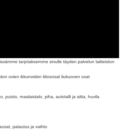
vissämme tarjotaksemme sinulle täyden palvelun laitteiston
on ovien ikkunoiden liitososat liukuoven osat
uisto, maalaistalo, piha, autotalli ja aitta, huvila
aosat, palautus ja vaihto