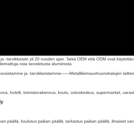
n ja -tarvikkeisiin yli 20 vuoden ajan. Sekä OEM että ODM ovat käytettä
leimattuja osia seostetusta alumiinista.
usosistamme ja -tarvikkeistamme——Metallileimaushuonekalujen laitteist
a, hotelli, toimistorakennus, koulu, ostoskeskus, supermarket, varasto, p
ly
an päällä, koulutus paikan päällä, tarkastus paikan päällä, ilmaiset var