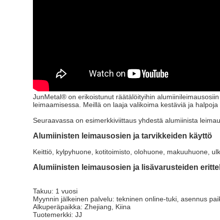
JunMetal® on erikoistunut räätälöityihin alumiinileimausosii
leimaamisessa. Meillä on laaja valikoima kestäviä ja halpoja 
Seuraavassa on esimerkkiviittaus yhdestä alumiinista leima
Alumiinisten leimausosien ja tarvikkeiden käyttö
Keittiö, kylpyhuone, kotitoimisto, olohuone, makuuhuone, ulkon
Alumiinisten leimausosien ja lisävarusteiden eritte
Takuu: 1 vuosi
Myynnin jälkeinen palvelu: tekninen online-tuki, asennus paik
Alkuperäpaikka: Zhejiang, Kiina
Tuotemerkki: JJ