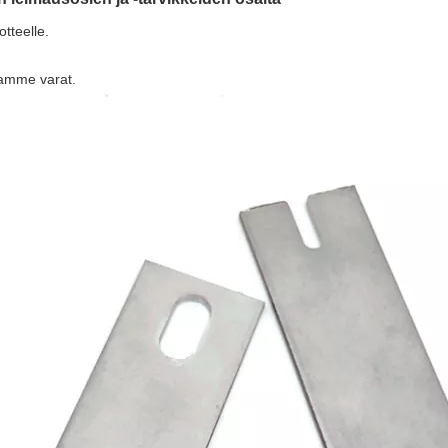
tteelle.
tamme varat.