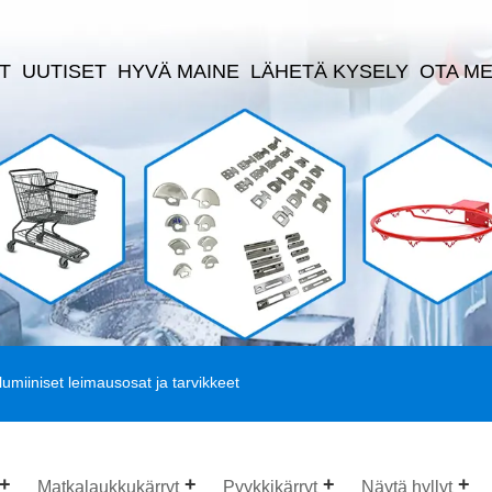
T
UUTISET
HYVÄ MAINE
LÄHETÄ KYSELY
OTA ME
lumiiniset leimausosat ja tarvikkeet
Matkalaukkukärryt
Pyykkikärryt
Näytä hyllyt