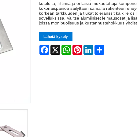
koteloita, liittimiä ja erilaisia ​​mukautettuja komp
kokonaispainoa säilyttäen samalla rakenteen ehey
korkean tarkkuuden ja tiukat toleranssit kaikille osi
sovelluksissa. Valitse alumiiniset leimausosat ja li
joissa monipuolisuus ja kustannustehokkuus yhdisty
Lähetä kysely
Facebook
X
WhatsApp
Pinterest
LinkedIn
Share