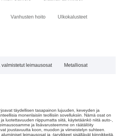
Vanhusten hoito
Ulkokalusteet
valmistetut leimausosat
Metalliosat
joavat täydellisen tasapainon lujuuden, keveyden ja
nteellisia monenlaisiin teollisiin sovelluksiin. Nämä osat on
 ja luotettavuuden riippumatta siitä, käytetäänkö niitä auto-,
set leimausosamme ja lisävarusteemme on räätälöity
oavat joustavuutta koon, muodon ja viimeistelyn suhteen.
iiniset leimausosat ja -tarvikkeet sisältävät kiinnikkeitä,