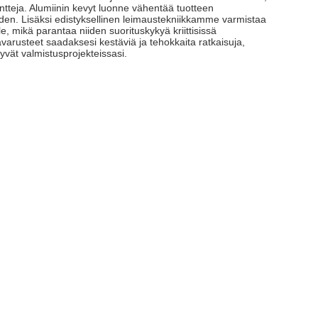
onentteja. Alumiinin kevyt luonne vähentää tuotteen
den. Lisäksi edistyksellinen leimaustekniikkamme varmistaa
lle, mikä parantaa niiden suorituskykyä kriittisissä
sävarusteet saadaksesi kestäviä ja tehokkaita ratkaisuja,
vät valmistusprojekteissasi.