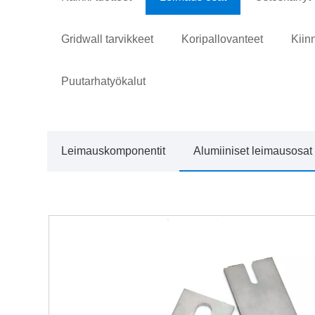
Gridwall tarvikkeet
Koripallovanteet
Kiin
Puutarhatyökalut
Leimauskomponentit
Alumiiniset leimausosat