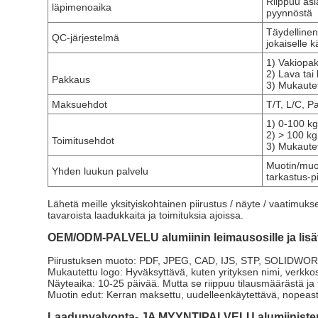
Riippuu asi
läpimenoaika
pyynnöstä
Täydellinen
QC-järjestelmä
jokaiselle kä
1) Vakiopak
2) Lava tai 
Pakkaus
3) Mukaute
Maksuehdot
T/T, L/C, P
1) 0-100 kg:
2) > 100 kg
Toimitusehdot
3) Mukaute
Muotin/muot
Yhden luukun palvelu
tarkastus-p
Lähetä meille yksityiskohtainen piirustus / näyte / vaatimuks
tavaroista laadukkaita ja toimituksia ajoissa.
OEM/ODM-PALVELU alumiinin leimausosille ja lisäv
Piirustuksen muoto: PDF, JPEG, CAD, IJS, STP, SOLIDWOR
Mukautettu logo: Hyväksyttävä, kuten yrityksen nimi, verkkosi
Näyteaika: 10-25 päivää. Mutta se riippuu tilausmäärästä ja tie
Muotin edut: Kerran maksettu, uudelleenkäytettävä, nopeast
Laadunvalvonta- JA MYYNTIPALVELU alumiinisten l